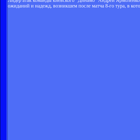
Лидер атак команды киевского "Динамо" Андрей Ярмоленко 
ожиданий и надежд, возникшем после матча 8-го тура, в кот