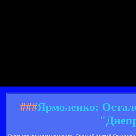
###
Ярмоленко: Осталс
"Днеп