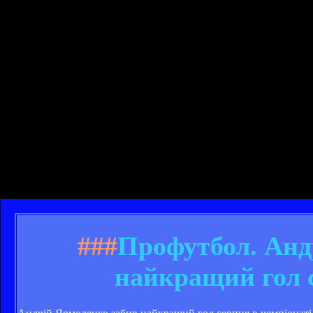
###
Профутбол. Анд
найкращий гол 