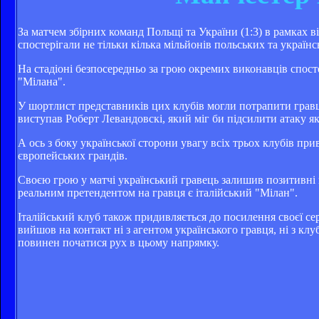
За матчем збірних команд Польщі та України (1:3) в рамках в
спостерігали не тільки кілька мільйонів польських та українс
На стадіоні безпосередньо за грою окремих виконавців спос
"Мілана".
У шортлист представників цих клубів могли потрапити гравці
виступав Роберт Левандовскі, який міг би підсилити атаку я
А ось з боку української сторони увагу всіх трьох клубів пр
європейських грандів.
Своєю грою у матчі український гравець залишив позитивні 
реальним претендентом на гравця є італійський "Мілан".
Італійський клуб також придивляється до посилення своєї се
вийшов на контакт ні з агентом українського гравця, ні з кл
повинен початися рух в цьому напрямку.