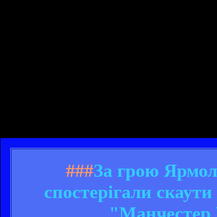
###
За грою Ярмол
спостерігали скаути
"Манчестер