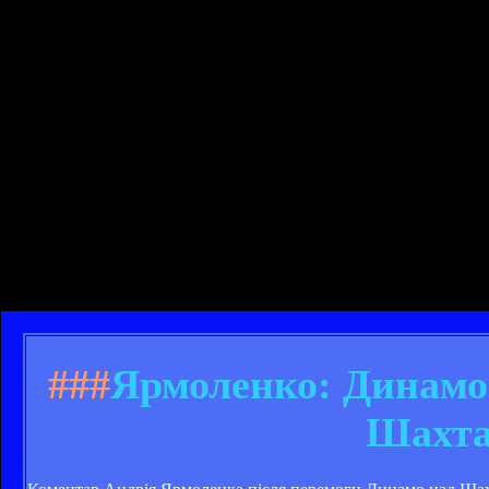
###
Ярмоленко: Динамо
Шахта