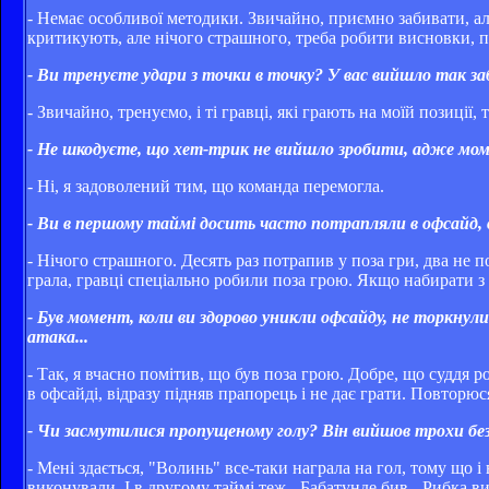
- Немає особливої ​​методики. Звичайно, приємно забивати, ал
критикують, але нічого страшного, треба робити висновки, 
- Ви тренуєте удари з точки в точку? У вас вийшло так заб
- Звичайно, тренуємо, і ті гравці, які грають на моїй позиції
- Не шкодуєте, що хет-трик не вийшло зробити, адже мом
- Ні, я задоволений тим, що команда перемогла.
- Ви в першому таймі досить часто потрапляли в офсайд, 
- Нічого страшного. Десять раз потрапив у поза гри, два не п
грала, гравці спеціально робили поза грою. Якщо набирати з
- Був момент, коли ви здорово уникли офсайду, не торкнул
атака...
- Так, я вчасно помітив, що був поза грою. Добре, що суддя р
в офсайді, відразу підняв прапорець і не дає грати. Повторюся
- Чи засмутилися пропущеному голу? Він вийшов трохи без
- Мені здається, "Волинь" все-таки награла на гол, тому що 
виконували. І в другому таймі теж - Бабатунде бив - Рибка в