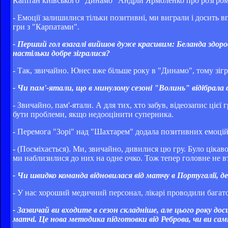
Капітан київського "Динамо" Андрій Ярмоленко про розгромн
- Емоції залишилися тільки позитивні, ми виграли і досить в
гри з "Карпатами".
- Перший гол взагалі вийшов дуже красивим: Беланда здоро
настільки добре зігралися?
- Так, звичайно. Юнес вже більше року в "Динамо", тому зігр
- Чи пам'-ятали, що в минулому сезоні "Волинь" відібрала
- Звичайно, пам'-ятали. А для тих, хто забув, відеозапис ціє
бути проблеми, якщо недооцінити суперника.
- Перемога "Зорі" над "Шахтарем" додала позитивних емоці
- (Посміхається). Ми, звичайно, дивилися цю гру. Було цікаво
ми наблизилися до них на одне очко. Тож тепер головне не втр
- Чи швидко команда відновилася від матчу в Португалії, д
- У нас хороший медичний персонал, лікарі проводили багат
- Зазвичай ви входите в сезон складніше, але цього року 
матчі. Це нова методика підготовки від Реброва, чи ви са