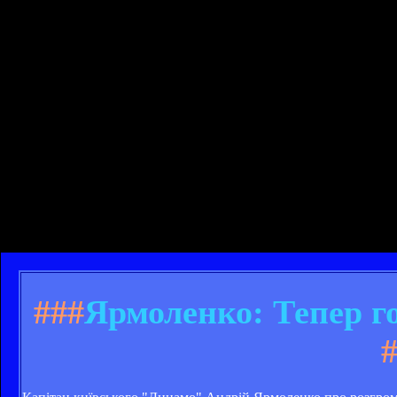
###
Ярмоленко: Тепер г