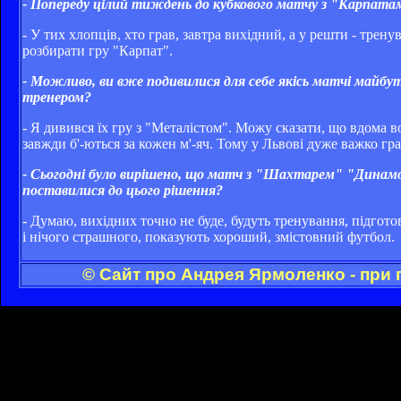
- Попереду цілий тиждень до кубкового матчу з "Карпата
- У тих хлопців, хто грав, завтра вихідний, а у решти - трен
розбирати гру "Карпат".
- Можливо, ви вже подивилися для себе якісь матчі майбут
тренером?
- Я дивився їх гру з "Металістом". Можу сказати, що вдома 
завжди б'-ються за кожен м'-яч. Тому у Львові дуже важко гра
- Сьогодні було вирішено, що матч з "Шахтарем" "Динамо" 
поставилися до цього рішення?
- Думаю, вихідних точно не буде, будуть тренування, підготов
і нічого страшного, показують хороший, змістовний футбол.
© Сайт про Андрея Ярмоленко - при