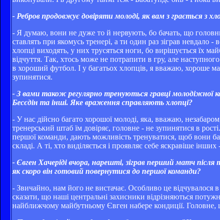
- Ребров продовжує довіряти молоді, як вам з грається з х
- Я думаю, вони не дуже то й нервують, бо бачать, що головни
ставлять при якомусь тренері, а ти один раз зіграв невдало - 
хлопці виходять, у них трусяться ноги, бо вирішується їх май
відчуття. Так, хтось може не потрапити в гру, але наступного
в хороший футбол. І у багатьох хлопців, я вважаю, хороше м
зупинятися.
- З вами також регулярно тренуються гравці молодіжної к
Бесєдін та інші. Яке враження справляють хлопці?
- У нас дійсно багато хорошої молоді, яка, вважаю, незабаром
тренерський штаб їм довіряє, головне - не зупинятися в рост
першої команди, дають можливість тренуватися, щоб вони ба
складі. А ті, хто виділяється і проявляє себе яскравіше інших
- Євген Хачеріді вчора, нарешті, зіграв перший матч після 
як скоро він готовий повернутися до першої команди?
- Звичайно, нам його не вистачає. Особливо це відчувалося в 
сказати, що наші центральні захисники відрізняються потужн
найближчому майбутньому Євген набере кондиції. Головне, що