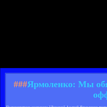
###
Ярмоленко: Мы обя
оф