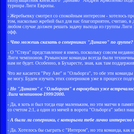
Полузащитник киевского "Динамо" Андрей Ярмоленко подел
турнира Лиги Европы.
- Жеребьевку смотрел со спокойным интересом - хотелось про
том, насколько жребий был для нас благоприятен, считаю, в 
любом случае должен решать задачу выхода из группы Лиги 
офф.
- Что можешь сказать о соперниках "Динамо" по группе?
- О "Стяуа" представление я имею, поскольку совсем недав
Лиги чемпионов. Румынские команды всегда были техничным
нам не будет. Особенно, в Бухаресте, зная, как там поддерж
Что же касается "Риу Аве" и "Ольборга", то обе эти команды
не могу. Будем изучать этих соперников уже в процессе подг
- Но "Динамо" с "Ольборгом" в еврокубках уже встречалос
Лиги чемпионов-1999/2000.
- Да, я хоть и был тогда еще маленьким, но эти матчи в па
со счетом 2:1, а один из мячей в ворота "Ольборга" забил 
- А были ли соперники, с которыми тебе лично интересно
- Да. Хотелось бы сыграть с "Интером", но эта команда, как