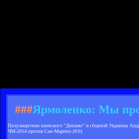
###
Ярмоленко: Мы про
Полузащитник киевского "Динамо" и сборной Украины Андр
ЧМ-2014 против Сан-Марино (8:0).